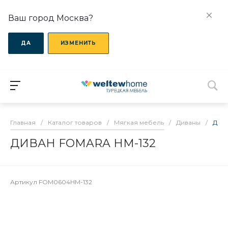
Ваш город Москва?
ДА
ИЗМЕНИТЬ
Главная
/
Каталог товаров
/
Мягкая мебель
/
Диваны
/
ДИВ
ДИВАН FOMARA HM-132
Артикул
FOM0604HM-132