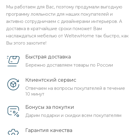
Инеголь. Бренд в России представлен 26 шоу-румами
по всей стране расположенными в городах Пятигорск,
Москва, Санкт-Петербург, Грозный, Аргун, Махачкала,
Хасавюрт, Краснодар, Ростов-на-Дону, Сочи,
Владикавказ, Нальчик, Астрахань, Ставрополь,
Черкесск. Тысячи сотрудников стараются для Вас и
постоянно работают над расширением ассортимента.
Сейчас Weltew Home - это более 50 коллекций мягкой
и корпусной мебели в современном духе двух стилей
ардеко и неоклассики! Готовые интерьерные решения
для спален, столовых, гостиных. Вы также можете
приобрести интерьерные кровати, матрасы из
высококачественных материалов и ковры для создания
полноценного уютного интерьера в Вашем доме!
Мы работаем для Вас, поэтому продумали выгодную
программу лояльности для наших покупателей и
активно сотрудничаем с дизайнерами интерьеров. А