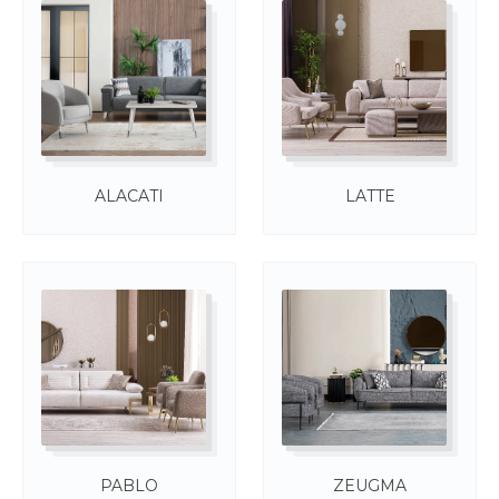
КРОВАТЬ AQUA
от
99 280 ₽
/
шт
ПРИКРОВАТНАЯ ТУМБА AQUA
21 080 ₽
/
шт
ТУАЛЕТНЫЙ СТОЛИК AQUA
65 450 ₽
/
шт
Коллекции
ШКАФ AQUA 4-х дверный
179 350 ₽
/
шт