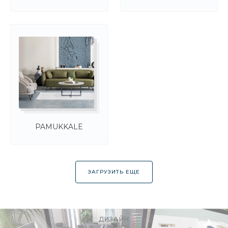
ШКАФ AQUA 5-ти дверный
209 610 ₽
/
шт
ALACATI
LATTE
ШКАФ AQUA 6-ти дверный
217 940 ₽
/
шт
PABLO
ZEUGMA