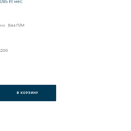
 085 ₽
/ мес.
зма
Без П/М
х200
В КОРЗИНУ