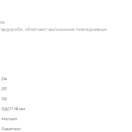
для
в гардеробе, облегчают выполнение повседневных
214
217
132
ЛДСП 18 мм
Металл
Ламитекс