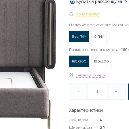
Купить в рассрочку
за
17
Хочу скидку!
Наличие подъемного механи
Без П/М
С П/М
Размер спального места
160
160х200
180х200
Таблица скидок
-
+
Характеристики
Длина, см
—
214
Ширина, см
—
217