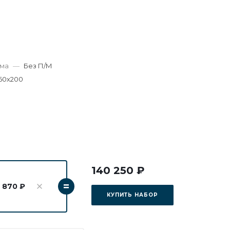
зма
—
Без П/М
60х200
140 250 ₽
=
8 870 ₽
КУПИТЬ НАБОР