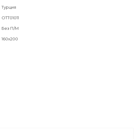
Турция
OTT01011
Без П/М
160х200