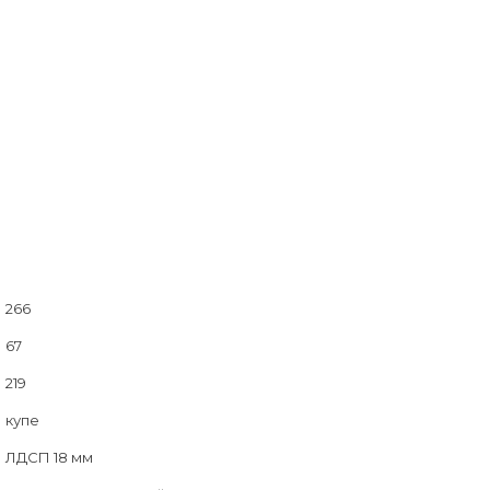
266
67
219
купе
ЛДСП 18 мм