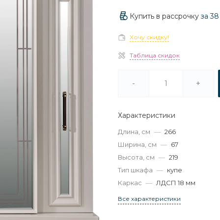
Купить в рассрочку
за
38
Хочу скидку!
Таблица скидок
-
+
Характеристики
Длина, см
—
266
Ширина, см
—
67
Высота, см
—
219
Тип шкафа
—
купе
Каркас
—
ЛДСП 18 мм
Все характеристики