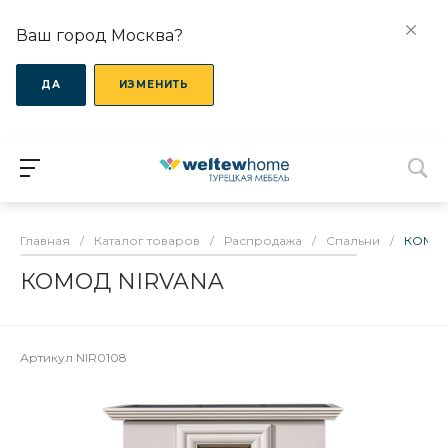
Ваш город Москва?
ДА
ИЗМЕНИТЬ
Главная
/
Каталог товаров
/
Распродажа
/
Спальни
/
КОМОД
КОМОД NIRVANA
Артикул
NIR0108