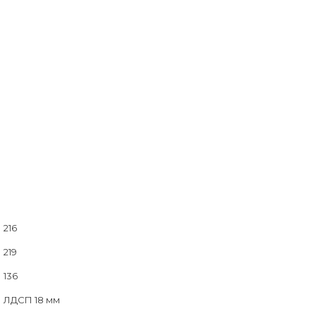
216
219
136
ЛДСП 18 мм