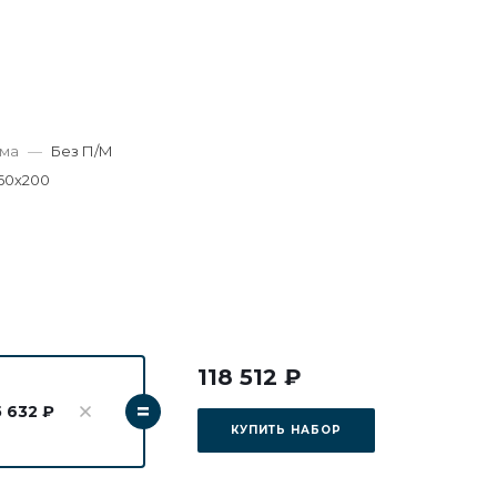
зма
—
Без П/М
60х200
118 512 ₽
=
5 632 ₽
КУПИТЬ НАБОР