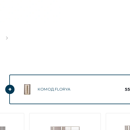
+
55
КОМОД FLORYA