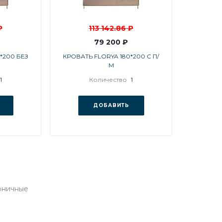
₽
113 142.86 ₽
79 200 ₽
*200 БЕЗ
КРОВАТЬ FLORYA 180*200 С П/
М
1
Количество
1
ДОБАВИТЬ
моничные