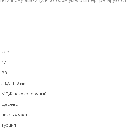
стетичному дизайну, в котором умело интерпретируются
208
47
88
ЛДСП 18 мм
МДФ лакокрасочный
Дерево
нижняя часть
Турция