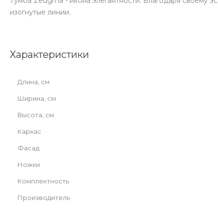
Тумба Zeugma - икона элегантности. Благодаря своему э
изогнутые линии.
Характеристики
Длина, см
Ширина, см
Высота, см
Каркас
Фасад
Ножки
Комплектность
Производитель