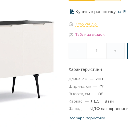
Купить в рассрочку
за
19
Хочу скидку!
Таблица скидок
-
+
Характеристики
Длина, см
—
208
Ширина, см
—
47
Высота, см
—
88
Каркас
—
ЛДСП 18 мм
Фасад
—
МДФ лакокрасочн
Все характеристики