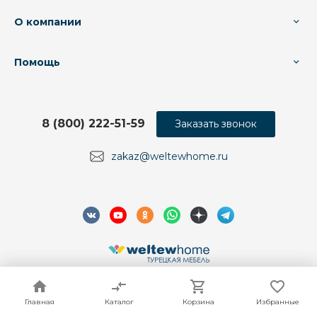
О компании
Помощь
8 (800) 222-51-59
Заказать звонок
zakaz@weltewhome.ru
© 2026 Weltew Home, Все права защищены
Главная
Главная
Каталог
Каталог
Корзина
Корзина
Избранные
Избранные