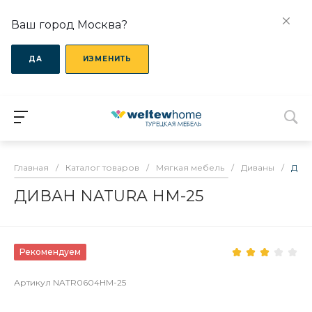
Ваш город Москва?
ДА
ИЗМЕНИТЬ
Главная
/
Каталог товаров
/
Мягкая мебель
/
Диваны
/
ДИВ
ДИВАН NATURA HM-25
Рекомендуем
Артикул
NATR0604HM-25