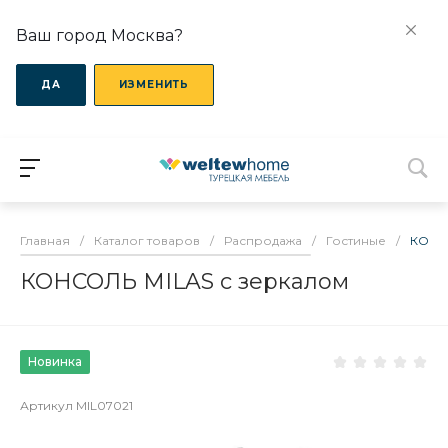
Ваш город Москва?
ДА
ИЗМЕНИТЬ
Главная
/
Каталог товаров
/
Распродажа
/
Гостиные
/
КОНСО
КОНСОЛЬ MILAS с зеркалом
Новинка
Артикул
MIL07021