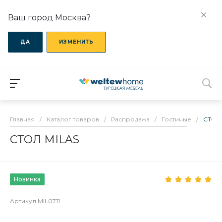
Ваш город Москва?
ДА
ИЗМЕНИТЬ
Главная
/
Каталог товаров
/
Распродажа
/
Гостиные
/
СТОЛ 
СТОЛ MILAS
Новинка
Артикул
MIL0711