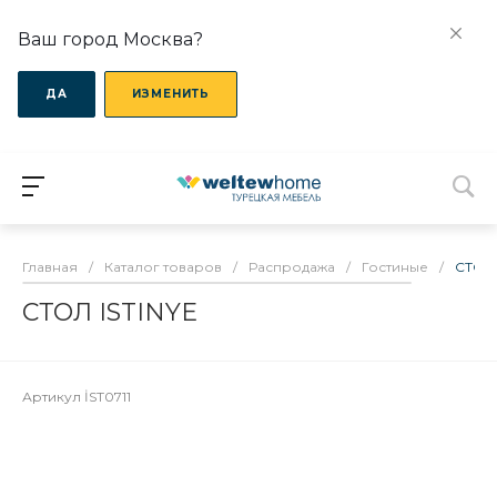
Ваш город Москва?
ДА
ИЗМЕНИТЬ
Главная
/
Каталог товаров
/
Распродажа
/
Гостиные
/
СТОЛ 
СТОЛ ISTINYE
Артикул
İST0711