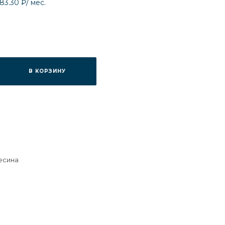
683.30 ₽
/ мес.
В КОРЗИНУ
есина