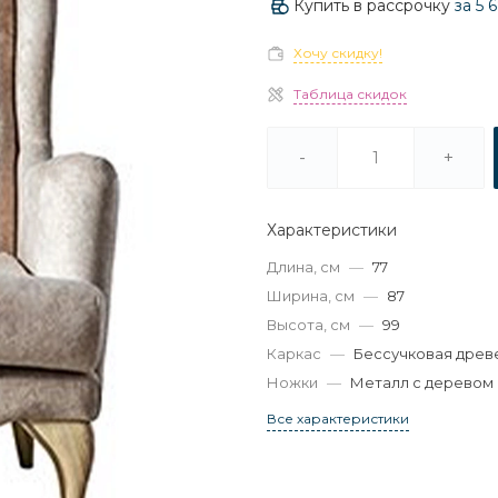
Купить в рассрочку
за
5 
Хочу скидку!
Таблица скидок
-
+
Характеристики
Длина, см
—
77
Ширина, см
—
87
Высота, см
—
99
Каркас
—
Бессучковая древ
Ножки
—
Металл с деревом
Все характеристики