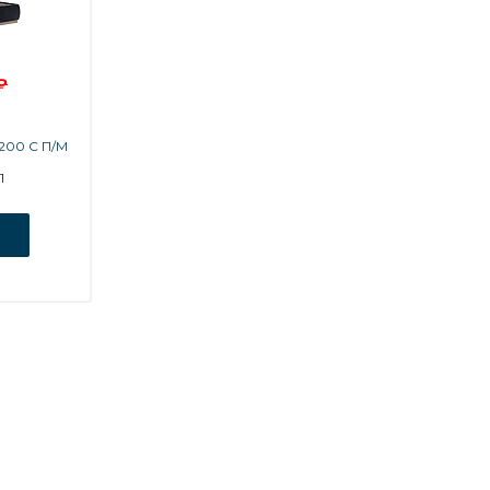
₽
200 С П/М
1