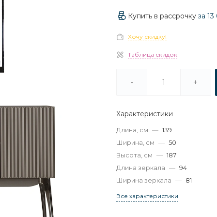
Купить в рассрочку
за
13
Хочу скидку!
Таблица скидок
-
+
Характеристики
Длина, см
—
139
Ширина, см
—
50
Высота, см
—
187
Длина зеркала
—
94
Ширина зеркала
—
81
Все характеристики