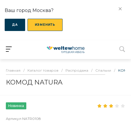
Ваш город Москва?
ДА
ИЗМЕНИТЬ
Главная
/
Каталог товаров
/
Распродажа
/
Спальни
/
КОМОД
КОМОД NATURA
Новинка
Артикул
NATR0108