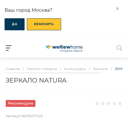
Ваш город Москва?
ДА
ИЗМЕНИТЬ
Главная
/
Каталог товаров
/
Аксессуары
/
Зеркала
/
ЗЕРКА
ЗЕРКАЛО NATURA
Рекомендуем
Артикул
NATR07023