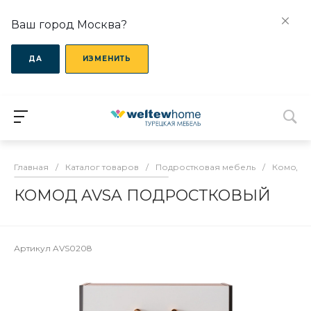
Ваш город Москва?
ДА
ИЗМЕНИТЬ
Главная
/
Каталог товаров
/
Подростковая мебель
/
Комоды 
КОМОД AVSA ПОДРОСТКОВЫЙ
Артикул
AVS0208