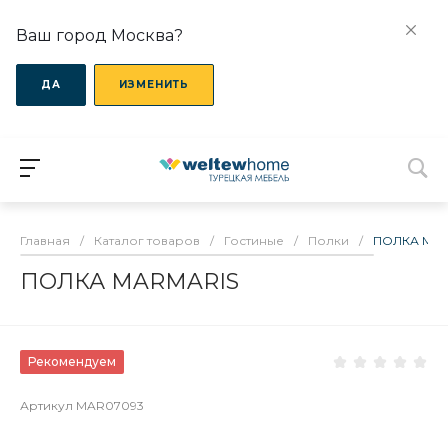
Ваш город Москва?
ДА
ИЗМЕНИТЬ
Главная
/
Каталог товаров
/
Гостиные
/
Полки
/
ПОЛКА MA
ПОЛКА MARMARIS
Рекомендуем
Артикул
MAR07093