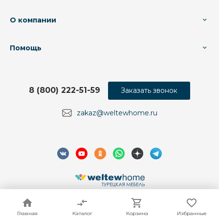
О компании
Помощь
8 (800) 222-51-59
Заказать звонок
zakaz@weltewhome.ru
© 2026 Weltew Home, Все права защищены
Главная
Главная
Каталог
Каталог
Корзина
Корзина
Избранные
Избранные