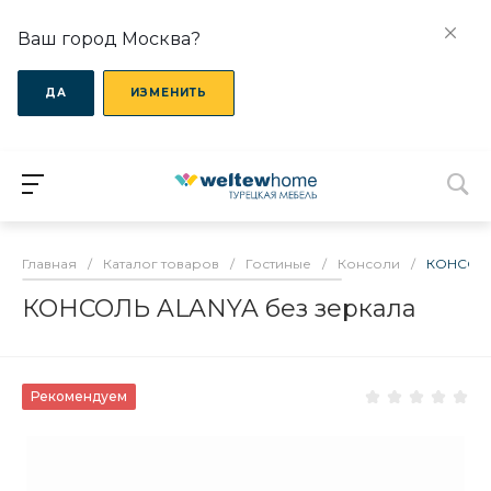
Ваш город Москва?
ДА
ИЗМЕНИТЬ
Главная
/
Каталог товаров
/
Гостиные
/
Консоли
/
КОНСОЛЬ
КОНСОЛЬ ALANYA без зеркала
Рекомендуем