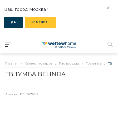
Ваш город Москва?
ДА
ИЗМЕНИТЬ
Главная
/
Каталог товаров
/
Распродажа
/
Гостиные
/
ТВ ТУ
ТВ ТУМБА BELINDA
Артикул
BELD07012