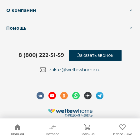
О компании
Помощь
8 (800) 222-51-59
Заказать звонок
zakaz@weltewhome.ru
© 2026 Weltew Home, Все права защищены
Главная
Главная
Каталог
Каталог
Корзина
Корзина
Избранные
Избранные